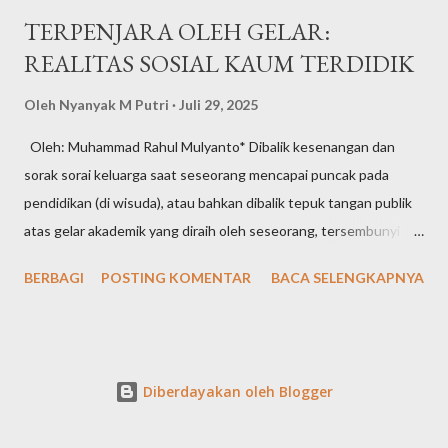
TERPENJARA OLEH GELAR:
REALITAS SOSIAL KAUM TERDIDIK
Oleh
Nyanyak M Putri
Juli 29, 2025
Oleh: Muhammad Rahul Mulyanto* Dibalik kesenangan dan
sorak sorai keluarga saat seseorang mencapai puncak pada
pendidikan (di wisuda), atau bahkan dibalik tepuk tangan publik
atas gelar akademik yang diraih oleh seseorang, tersembunyi
sebuah beban yang jarang dibicarakan, “Beban Untuk Sempurna”.
BERBAGI
POSTING KOMENTAR
BACA SELENGKAPNYA
Masyarakat tidak hanya memberikan sebuah pujian dan
penghargaan atas gelar yang dicapai pada mereka yang
berpendidikan, tapi juga menempatkan mereka dalam sebuah
ekspetasi yang sempit dan seringkali menyesakkan. Orang-
Diberdayakan oleh Blogger
orang berpendidikan bukan hanya dituntut untuk selalu berpikir
jernih dan benar, tetapi juga harus bersikap dengan baik,