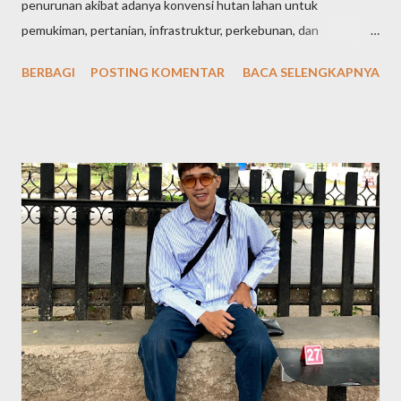
penurunan akibat adanya konvensi hutan lahan untuk
pemukiman, pertanian, infrastruktur, perkebunan, dan
pertambangan. Perubahan lahan hutan menjadi lahan non hutan
BERBAGI
POSTING KOMENTAR
BACA SELENGKAPNYA
dapat menyebabkan pemanasan global, longsor, banjir, dan
bencana alam lainnya karena akibat dari kebakaran hutan, dan
penebangan kayu yang berlebihan. Deforestasi sangat berkaitan
dengan penebangan atau pembalakan liar yang dapat
mengancam seluruh makhluk hidup, baik hewan maupun
manusia. Kota Bima dan Kabupaten Bima, yang terletak di
Provinsi Nusa Tenggara Barat, memiliki kekayaan alam berupa
hutan yang penting bagi ekosistem lokal, dan masyarakat
sekitarnya. Namun, alih-alih untuk menjaga kekayaan alamnya,
wilayah sedang menghadapi ancaman deforestasi yang sangat
signifikan. Perubahan lahan hutan di Bima telah berdampak pada
berbagai aspek, seperti, lingkungan, ekonomi, dan kehidupan
masyarakat, terutam...