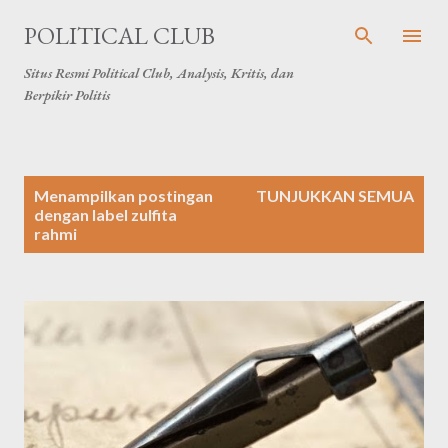
Langsung ke konten utama
POLITICAL CLUB
Situs Resmi Political Club, Analysis, Kritis, dan
Berpikir Politis
P
Menampilkan postingan
TUNJUKKAN SEMUA
o
dengan label
zulfita
rahmi
s
t
i
n
g
a
n