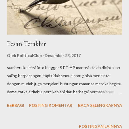
Pesan Terakhir
Oleh
PoliticalClub
Desember 23, 2017
sumber : koleksi foto blogger S ETIAP manusia telah diciptakan
saling berpasangan, tapi tidak semua orang bisa mencintai
dengan mudah juga menjalani hubungan romansa mereka begitu
damai tatkala timbul percikan api dari berbagai permasalahan
yang terkadang sewaktu-waktu datang menghampiri. Nama
BERBAGI
POSTING KOMENTAR
BACA SELENGKAPNYA
pemuda itu adalah Haylan Rahman. Seorang laki-laki yang rajin
bekerja dan berbakti kepada kedua orang tuanya. Seperti hal-
nya manusia tanpa cela, Haylan juga memiliki sifat buruk. Ia tidak
POSTINGAN LAINNYA