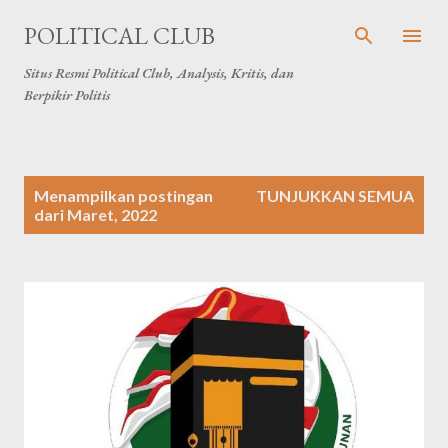
Langsung ke konten utama
POLITICAL CLUB
Situs Resmi Political Club, Analysis, Kritis, dan
Berpikir Politis
P
Menampilkan postingan
TUNJUKKAN SEMUA
o
dari Maret, 2022
s
t
i
n
g
a
n