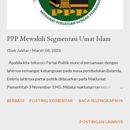
PPP Mewakili Segmentasi Umat Islam
Oleh
Jakfar
Maret 04, 2022
Apabila kita telusuri, Partai Politik muncul bersamaan dengan
lahirnya semangat kebangsaan pada masa pendudukan Belanda.
Embrio lahirnya partai politik didasarkan pada Maklumat
Pemerintah 3 November 1945. Melalui maklumat tersebut
pemerintah memberikan pesan dan menghendaki agar partai
BERBAGI
POSTING KOMENTAR
BACA SELENGKAPNYA
politik dapat dilahirkan. Tentu Tujuannya agar berbagai aliran
paham yang ada dalam masyarakat dapat dipimpin ke jalan yang
teratur. Segmentasi kelompok sudah muncul sebelum Indonesia
POSTINGAN LAINNYA
dimerdekakan namun segmentasi itu diredam oleh para pendiri