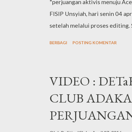
a
"perjuangan aktivis menuju Ace
n
FISIP Unsyiah, hari senin 04 a
setelah melalui proses editing
v=Yfg8wGzXu2k Pemberian Pla
BERBAGI
POSTING KOMENTAR
VIDEO : DETa
CLUB ADAK
PERJUANGAN