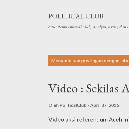
POLITICAL CLUB
Situs Resmi Political Club, Analysis, Kritis, dan B
P
Menampilkan postingan dengan lab
o
s
Video : Sekilas
t
i
Oleh
PoliticalClub
April 07, 2016
n
Video aksi referendum Aceh ini
g