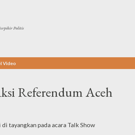
Langsung ke konten utama
erpikir Politis
el
Video
 Aksi Referendum Aceh
 di tayangkan pada acara Talk Show