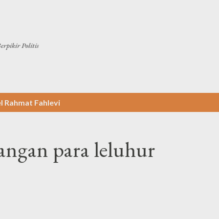
Langsung ke konten utama
erpikir Politis
el
Rahmat Fahlevi
angan para leluhur