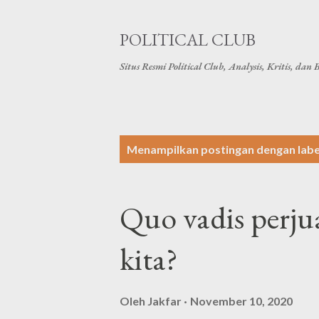
POLITICAL CLUB
Situs Resmi Political Club, Analysis, Kritis, dan B
P
Menampilkan postingan dengan lab
o
s
Quo vadis perju
t
i
kita?
n
g
Oleh
Jakfar
November 10, 2020