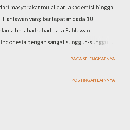
dari masyarakat mulai dari akademisi hingga
ri Pahlawan yang bertepatan pada 10
elama berabad-abad para Pahlawan
Indonesia dengan sangat sungguh-sungguh
tuk mengusir para penjajah dari tanah air
BACA SELENGKAPNYA
bagikan para pahlawan kepada dua fase,
 yang memperjuangkan kemerdekaan dan
POSTINGAN LAINNYA
 berperang melawan kolonialisme Belanda
ak dhien, Pattimura, Imam bonjol, Pangeran
yang kedua adalah para pahlawan yang
mikiran untuk memerdekakan Indonesia