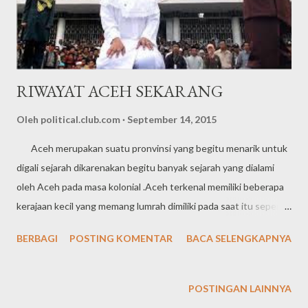
RIWAYAT ACEH SEKARANG
Oleh
political.club.com
September 14, 2015
Aceh merupakan suatu pronvinsi yang begitu menarik untuk
digali sejarah dikarenakan begitu banyak sejarah yang dialami
oleh Aceh pada masa kolonial .Aceh terkenal memiliki beberapa
kerajaan kecil yang memang lumrah dimiliki pada saat itu seperti
halnya kerajaan pereulak yang terletak di daerah Aceh Timur ,
BERBAGI
POSTING KOMENTAR
BACA SELENGKAPNYA
kerajaan pedir yang teretak di daerah Pidie dan masih banyak
lagi. Di samping itu juga penyebaran agama Islam pada
awalnya juga berasal dari Aceh dimana pada saat itu kerajaan
POSTINGAN LAINNYA
pereulak yang berperan dalam menyebarkan ajaran Islam di