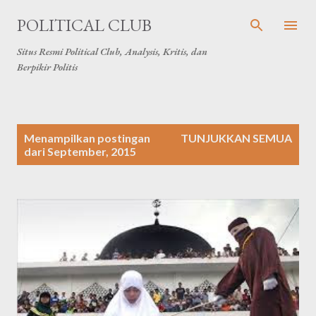
Langsung ke konten utama
POLITICAL CLUB
Situs Resmi Political Club, Analysis, Kritis, dan
Berpikir Politis
P
Menampilkan postingan
TUNJUKKAN SEMUA
o
dari September, 2015
s
t
i
n
g
a
n