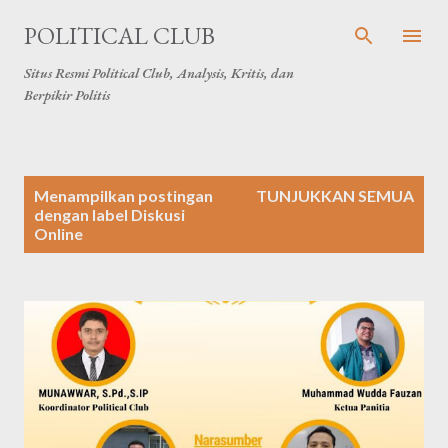
Langsung ke konten utama
POLITICAL CLUB
Situs Resmi Political Club, Analysis, Kritis, dan
Berpikir Politis
P
Menampilkan postingan
TUNJUKKAN SEMUA
o
dengan label
Diskusi
Online
s
t
i
n
g
a
n