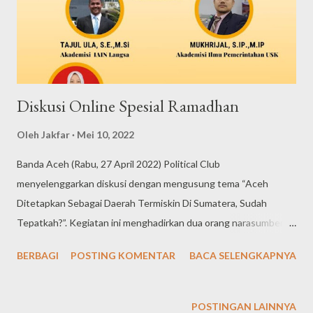
Diskusi Online Spesial Ramadhan
Oleh
Jakfar
Mei 10, 2022
Banda Aceh (Rabu, 27 April 2022) Political Club
menyelenggarkan diskusi dengan mengusung tema “Aceh
Ditetapkan Sebagai Daerah Termiskin Di Sumatera, Sudah
Tepatkah?”. Kegiatan ini menghadirkan dua orang narasumber
yakni: pertama Tajul Ula, S.E., M.Si Akademisi dari Institut Agama
BERBAGI
POSTING KOMENTAR
BACA SELENGKAPNYA
Islam Negeri (IAIN) Langsa, Kedua, Mukhrijal, S.IP., M.IP
akademisi Ilmu Pemerintahan Universitas Syiah Kuala (USK) dan
Researcher at Pusat Penelitian Ilmu Sosial dan Budaya (PPISB)
POSTINGAN LAINNYA