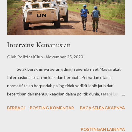
Intervensi Kemanusian
Oleh
PoliticalClub
November 25, 2020
Sejak berakhirnya perang dingin agenda riset Masyarakat
Internasional telah meluas dan berubah. Perhatian utama
normatif telah berpindah paling tidak sedikit lebih jauh dari
ketertiban dan menuju keadilan dalam politik dunia, tetapi juga
terjadi gerakan menjauh dari perhatian tentang keadilan
BERBAGI
POSTING KOMENTAR
BACA SELENGKAPNYA
internasional menuju perhatian mengenai keadilan manusia. Juga
ada perluasan subjek yang mencakup isu-isu keadilan dunia-
seperti proteksi lingkungan dan hukum laut- dan pertanyaan
POSTINGAN LAINNYA