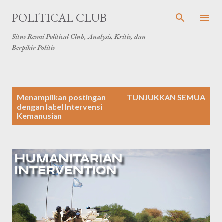
Langsung ke konten utama
POLITICAL CLUB
Situs Resmi Political Club, Analysis, Kritis, dan
Berpikir Politis
P
Menampilkan postingan
TUNJUKKAN SEMUA
o
dengan label
Intervensi
Kemanusian
s
t
i
n
g
a
n