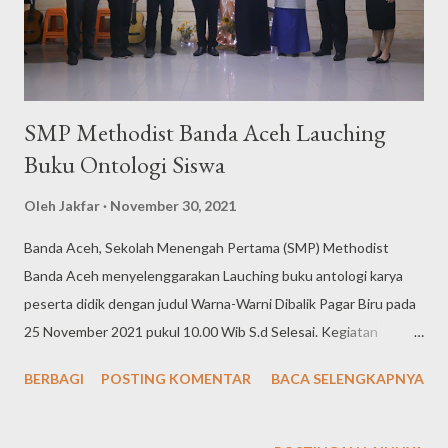
SMP Methodist Banda Aceh Lauching
Buku Ontologi Siswa
Oleh
Jakfar
November 30, 2021
Banda Aceh, Sekolah Menengah Pertama (SMP) Methodist
Banda Aceh menyelenggarakan Lauching buku antologi karya
peserta didik dengan judul Warna-Warni Dibalik Pagar Biru pada
25 November 2021 pukul 10.00 Wib S.d Selesai. Kegiatan
lauching ini diselenggarakan bertepatan dengan peringatan Hari
BERBAGI
POSTING KOMENTAR
BACA SELENGKAPNYA
Guru Nasional ke 76 tahun. Acara ini dihadiri oleh Kepala Dinas
Pendidikan dan Kebudayaan Kota Banda Aceh, Kabid
Pembinaan SMP Dinas Pendidikan dan Kebudayaan Kota Banda