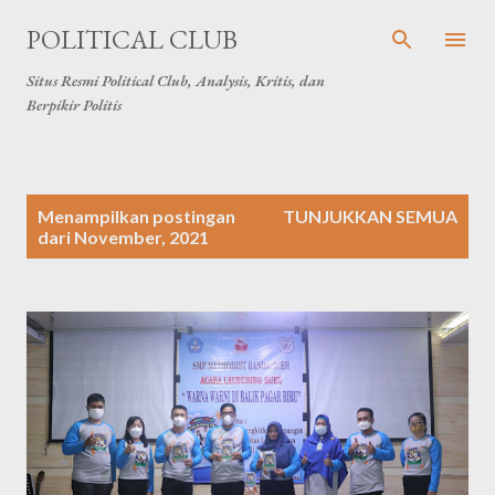
Langsung ke konten utama
POLITICAL CLUB
Situs Resmi Political Club, Analysis, Kritis, dan
Berpikir Politis
P
Menampilkan postingan
TUNJUKKAN SEMUA
o
dari November, 2021
s
t
i
n
g
a
n