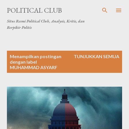
Langsung ke konten utama
POLITICAL CLUB
Situs Resmi Political Club, Analysis, Kritis, dan
Berpikir Politis
P
Menampilkan postingan
TUNJUKKAN SEMUA
o
dengan label
MUHAMMAD ASYARF
s
t
i
n
g
a
n