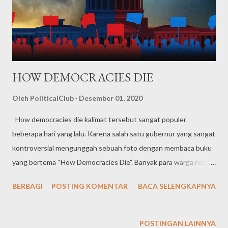
HOW DEMOCRACIES DIE
Oleh
PoliticalClub
Desember 01, 2020
How democracies die kalimat tersebut sangat populer
beberapa hari yang lalu. Karena salah satu gubernur yang sangat
kontroversial mengunggah sebuah foto dengan membaca buku
yang bertema “How Democracies Die”. Banyak para warga net
yang mengomentari foto unggahan tersebut dengan
BERBAGI
POSTING KOMENTAR
BACA SELENGKAPNYA
mengomentari bahwa foto tersebut ialah sindiran keras
terhadap pemerintahan pusat tentang index demokrasi
diIndonesia. Berawal dengan permasalahan terhadap kasus
POSTINGAN LAINNYA