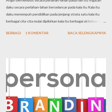
Angin berhembus secara perlahan-lahan pada hari itu Ingatan
daku secara perlahan-lahan berselancar pada kala itu Kala itu
daku menempuh pendidikan pada jenjang strata satu kala itu
berbagai cita-cita mulai dipikirkan kala itu berbagai aktivitas mulai
dirancangkan berbagai prestasi mulai diperoleh berbagai
BERBAGI
1 KOMENTAR
BACA SELENGKAPNYA
pengakuan mulai didapati seakan-akan semuannya sudah on
track namun daku sadar bahwa semuannya belum on track
seluruhnya hari ini daku mulai hilang arah dan mulai berada
dipersimpangan kebigungan. Entahlah semuanya ini daku tetap
berharap akan ada dan kembali pada kala itu. Aku dan kala
itu......................