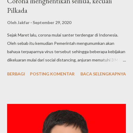
Corona menghentikan semua, kecuali
Pilkada
Oleh
Jakfar
September 29, 2020
Sejak Maret lalu, corona mulai santer terdengar di Indonesia.
Oleh sebab itu kemudian Pemerintah mengumumkan akan
bahaya terpaparnya virus tersebut sehingga beberapa kebijakan
dikeluaran mulai dari social distancing, anjuran mematuhi 3 M (
Menjaga Jarak, Mencuci Tangan, Memakai Masker ), juga
BERBAGI
POSTING KOMENTAR
BACA SELENGKAPNYA
protokoler kesehatan diberbagai aktivitas di masyarakat. Adanya
penyebaran virus tersebut memaksa pola kehidupan berubah di
masyarakat. Anjuran untuk aktivitas – aktivitas mulai dari
pekerjaan, pembelajaran, dan lain semacamnya yang biasanya
dilakukan dengan secara langsung kini terpaksa dilaksanakan
dalam jaringan. Selama kurang lebih 7 bulan bertahan dengan
ganasnya covid 19 ini, juga telah memunculkan banyaknya