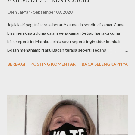
Oleh
Jakfar
September 09, 2020
Jejak kaki pagi ini terasa berat Aku masih sendiri di kamar Cuma
bisa menikmati dunia dalam genggaman Setiap hari aku cuma
bisa seperti ini Mataku selalu sayu seperti ingin tidur kembali
Bosan menghampiri aku Badan terasa seperti sedang
mengangkat beban yang sangat berat. Ah sudahlah untuk apa
BERBAGI
POSTING KOMENTAR
BACA SELENGKAPNYA
aku pikirkan Dunia saja masih Merana Masih banyak korban jiwa
berjatuhan Setiap hari disiarkan di Televisi, Media Sosial, dan
Media Cetak. Dunia seperti ingin menyerah dengan beban ini
Apalagi aku kerjanya cuma rebahan Setiap hari mikirin Dunia
kapan Corona Hilang Ingin rasanya melihat kembali keindahan
alam Suara ombak, gunung, hamparan sawah, sungai. Aku
Merana di Masa Corona Kemeranaan ini tidak akan habis-
habisnya Sebelum Corona Hilang di Dunia ini Aku seperti orang
yang baru di putuskan *) Penulis: Jakfar Warga Indonesia yang