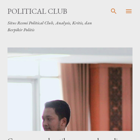
Langsung ke konten utama
POLITICAL CLUB
Situs Resmi Political Club, Analysis, Kritis, dan
Berpikir Politis
P
o
s
t
i
n
g
a
n