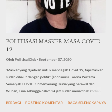
Galau dengan Corona
POLITISASI MASKER MASA COVID-
19
Oleh
PoliticalClub
September 07, 2020
"Masker yang dijadikan untuk mencegah Covid-19, tapi masker
sudah dibalut dengan politik" (anonimus) Corona Pertama
Semenjak COVID-19 menyerang Dunia yang berawal dari
Wuhan, Cina sehingga dalam 24 jam sudah menambah korban
pasien Covid-19 tidak perlu waktu lama untuk menyebarkan
BERBAGI
POSTING KOMENTAR
BACA SELENGKAPNYA
virus ini kepada manusia, dimasa tersebut dunia dihebohkan
dengan proses penyebaran virus Covid-19 yang sudah hampir