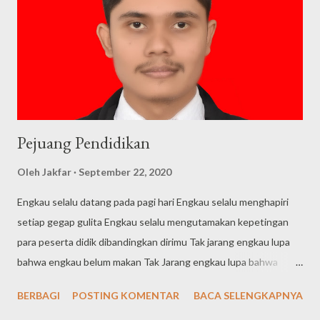
korban meninggal akibat paparan virus tersebut, berdasarkan
data terbaru yang dirilis oleh BNPB melalui situs covid19.go.id,
dalam hal ini Satuan Tugas Penanganan Covid – 19 data terbaru
sebaran covid secara Global menjangkit 216 Negara dengan
17.660.523 Jiwa terkonfirmasi...
Pejuang Pendidikan
Oleh
Jakfar
September 22, 2020
Engkau selalu datang pada pagi hari Engkau selalu menghapiri
setiap gegap gulita Engkau selalu mengutamakan kepetingan
para peserta didik dibandingkan dirimu Tak jarang engkau lupa
bahwa engkau belum makan Tak Jarang engkau lupa bahwa
engkau belum tidur saking menikmatinya untuk mendidik
BERBAGI
POSTING KOMENTAR
BACA SELENGKAPNYA
generasi bangsa ini Tak jarang engkau tidak dibayar namun itu