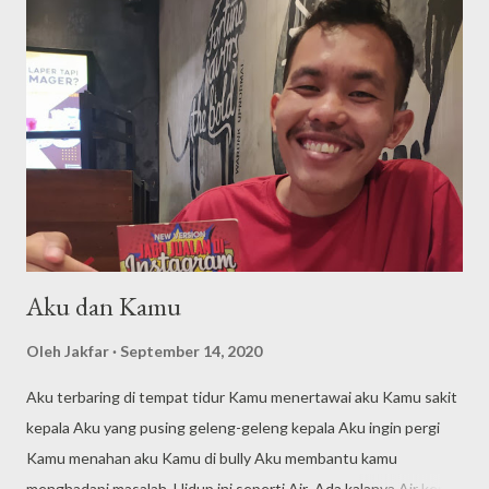
yang banyak bermuka seram/garang ketika dimasa tahun ajaran
baru. 1. Memberanikan Untuk Menjadi Ketua Kelas (Komting)
Kenapa ini sangat perlu ketika kita sedang menjadi mahasiswa
baru, karena ketika kita sudah menjadi ketua kelas maka kita
mendapatkan amanah dari dosen sehingga kita mendapatkan
keuntungan lebih dekat dengan dosen, segala urusan yang ber...
Aku dan Kamu
Oleh
Jakfar
September 14, 2020
Aku terbaring di tempat tidur Kamu menertawai aku Kamu sakit
kepala Aku yang pusing geleng-geleng kepala Aku ingin pergi
Kamu menahan aku Kamu di bully Aku membantu kamu
menghadapi masalah Hidup ini seperti Air Ada kalanya Air keruh