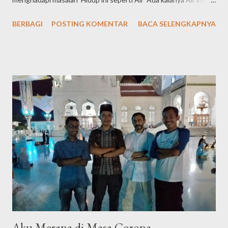
dan jernih Hidup ini terasa berat atau ringan Tergantung kamu
BERBAGI
POSTING KOMENTAR
BACA SELENGKAPNYA
berproses untuk menikmati hidup ini Aku ini sahabat kamu
Sahabat masa kecil dulu Tapi kamu sekarang sudah berbeda
Gara-gara sudah mengenal dia Dia menghancurkan
persahabatan kita Yang sudah kita bangun sudah lama Mari di
masa PSBB ini untuk memperakrabkan kembali silaturahmi kitaa.
*) Penulis: Jakfar Warga Indonesia yang sedang di masa PSBB
Aku Merana di Masa Corona