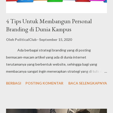
4 Tips Untuk Membangun Personal
Branding di Dunia Kampus
Oleh
PoliticalClub
September 15, 2020
Ada berbagai strategi branding yang di posting
bermacam-macam artikel yang ada di dunia internet
terutamanya yang berbentuk website, sehingga bagi yang
membacanya sangat ingin menerapkan strategi yang di tulis di
sana. Ini ada beberapa 5 Tips untuk membangun personal
BERBAGI
POSTING KOMENTAR
BACA SELENGKAPNYA
branding di dunia kampus apalagi sekarang ini sudah masuk
pembelajaran semester pertama bagi mahasiswa baru. Pasti kita
sebagai Maba ingin dikenal oleh teman-teman angkatan atau
teman dari berbagai jurusan tidak lupa juga kakak angkatan kita