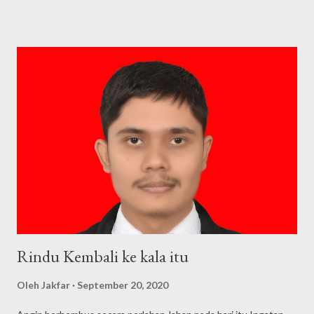
bukan sebuah persolan Engkau tidak menjadikan profesi
pendidik sebagai lahan mencari uang namun semua itu adalah
pengabdian sungguh mulia wahai para pejuang pendidikan
Engkau berjuang demi mewujudkan perubahan engkau berjuang
demi mewujudkan para pendahulu bangsa engkau mengerti apa
itu penghorban para pejuang maka engkau layak dilabelkan
sebagai pejuang pendidikan pengabdian tanpa batas.......... *)
Penulis: Munawwar
Rindu Kembali ke kala itu
Oleh
Jakfar
September 20, 2020